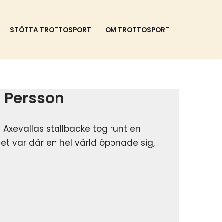
STÖTTA TROTTOSPORT
OM TROTTOSPORT
t Persson
ll Axevallas stallbacke tog runt en
et var där en hel värld öppnade sig,
.