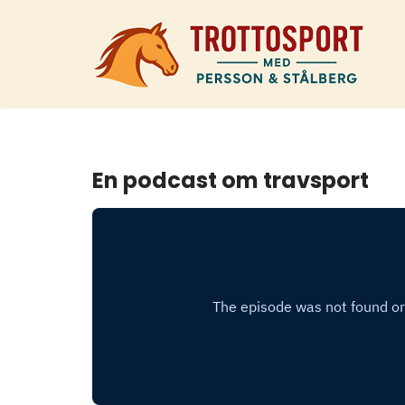
Hoppa
till
innehåll
En podcast om travsport