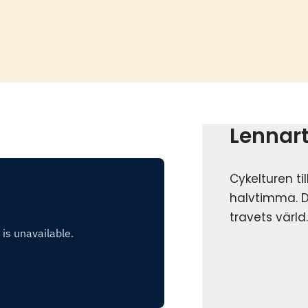
Lennar
Cykelturen ti
halvtimma. D
travets värld