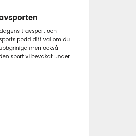
ravsporten
dagens travsport och
osports podd ditt val om du
e gubbgriniga men också
den sport vi bevakat under