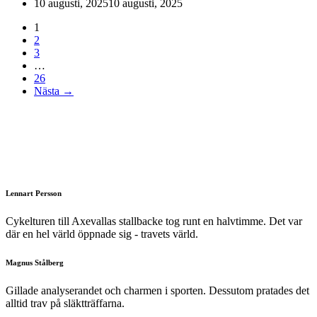
10 augusti, 2025
10 augusti, 2025
1
2
3
…
26
Nästa →
Lennart Persson
Cykelturen till Axevallas stallbacke tog runt en halvtimme. Det var
där en hel värld öppnade sig - travets värld.
Magnus Stålberg
Gillade analyserandet och charmen i sporten. Dessutom pratades det
alltid trav på släktträffarna.