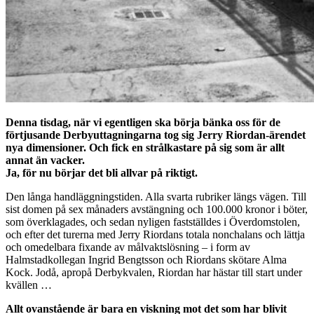
Denna tisdag, när vi egentligen ska börja bänka oss för de
förtjusande Derbyuttagningarna tog sig Jerry Riordan-ärendet
nya dimensioner. Och fick en strålkastare på sig som är allt
annat än vacker.
Ja, för nu börjar det bli allvar på riktigt.
Den långa handläggningstiden. Alla svarta rubriker längs vägen. Till
sist domen på sex månaders avstängning och 100.000 kronor i böter,
som överklagades, och sedan nyligen fastställdes i Överdomstolen,
och efter det turerna med Jerry Riordans totala nonchalans och lättja
och omedelbara fixande av målvaktslösning – i form av
Halmstadkollegan Ingrid Bengtsson och Riordans skötare Alma
Kock. Jodå, apropå Derbykvalen, Riordan har hästar till start under
kvällen …
Allt ovanstående är bara en viskning mot det som har blivit