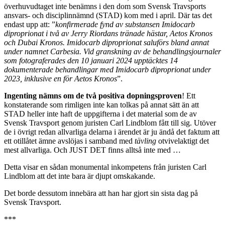
överhuvudtaget inte benämns i den dom som Svensk Travsports
ansvars- och disciplinnämnd (STAD) kom med i april. Där tas det
endast upp att: ”
konfirmerade fynd av substansen Imidocarb
diproprionat i två av Jerry Riordans tränade hästar, Aetos Kronos
och Dubai Kronos. Imidocarb diproprionat saluförs bland annat
under namnet Carbesia. Vid granskning av de behandlingsjournaler
som fotograferades den 10 januari 2024 upptäcktes 14
dokumenterade behandlingar med Imidocarb diproprionat under
2023, inklusive en för Aetos Kronos
”.
Ingenting nämns om de två positiva dopningsproven
! Ett
konstaterande som rimligen inte kan tolkas på annat sätt än att
STAD heller inte haft de uppgifterna i det material som de av
Svensk Travsport genom juristen Carl Lindblom fått till sig. Utöver
de i övrigt redan allvarliga delarna i ärendet är ju ändå det faktum att
ett otillåtet ämne avslöjas i samband med
tävling
otvivelaktigt det
mest allvarliga. Och JUST DET finns alltså inte med …
Detta visar en sådan monumental inkompetens från juristen Carl
Lindblom att det inte bara är djupt omskakande.
Det borde dessutom innebära att han har gjort sin sista dag på
Svensk Travsport.
***