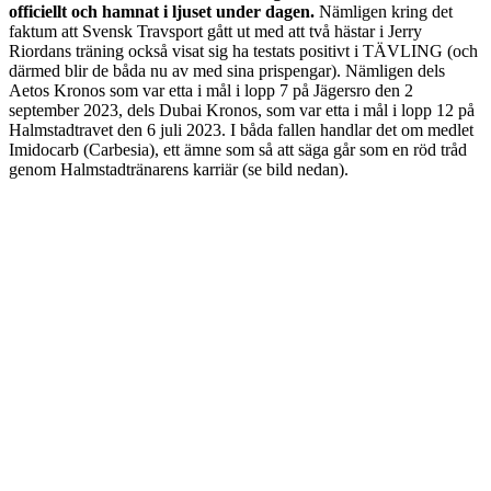
officiellt och hamnat i ljuset under dagen.
Nämligen kring det
faktum att Svensk Travsport gått ut med att två hästar i Jerry
Riordans träning också visat sig ha testats positivt i TÄVLING (och
därmed blir de båda nu av med sina prispengar). Nämligen dels
Aetos Kronos som var etta i mål i lopp 7 på Jägersro den 2
september 2023, dels Dubai Kronos, som var etta i mål i lopp 12 på
Halmstadtravet den 6 juli 2023. I båda fallen handlar det om medlet
Imidocarb (Carbesia), ett ämne som så att säga går som en röd tråd
genom Halmstadtränarens karriär (se bild nedan).