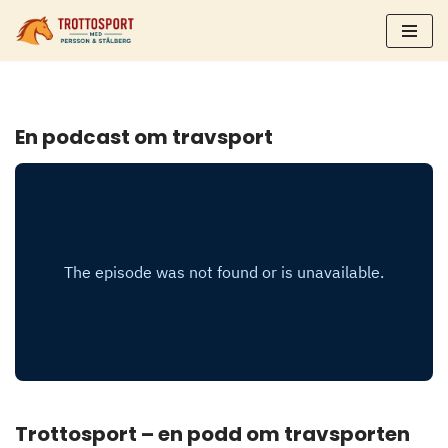
Hoppa
till
innehåll
En podcast om travsport
Trottosport – en podd om travsporten