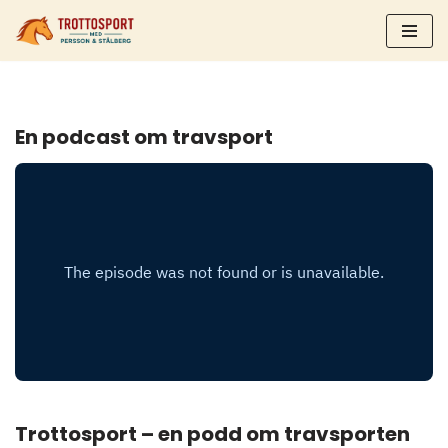
Hoppa
till
innehåll
En podcast om travsport
Trottosport – en podd om travsporten