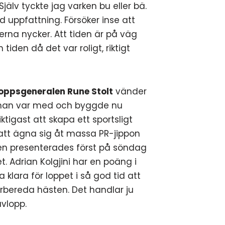
 Själv tyckte jag varken bu eller bä.
 uppfattning. Försöker inse att
rna nycker. Att tiden är på väg
iden då det var roligt, riktigt
loppsgeneralen Rune Stolt
vänder
se han var med och byggde nu
iktigast att skapa ett sportsligt
e att ägna sig åt massa PR-jippon
öken presenterades först på söndag
et. Adrian Kolgjini har en poäng i
 klara för loppet i så god tid att
örbereda hästen. Det handlar ju
avlopp.