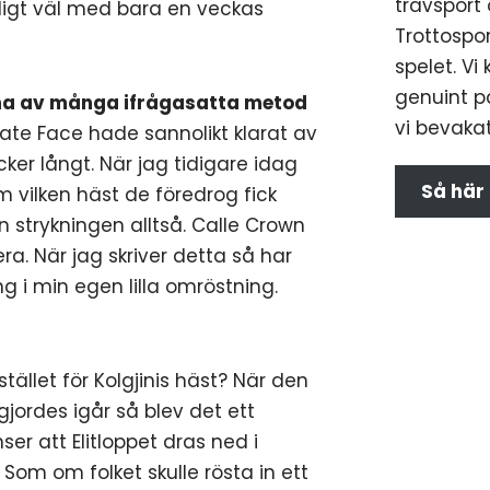
travsport 
kligt väl med bara en veckas
Trottospor
spelet. Vi
genuint p
nna av många ifrågasatta metod
vi bevakat
pstate Face hade sannolikt klarat av
ker långt. När jag tidigare idag
Så här
vilken häst de föredrog fick
n strykningen alltså. Calle Crown
a. När jag skriver detta så har
g i min egen lilla omröstning.
tället för Kolgjinis häst? När den
jordes igår så blev det ett
ser att Elitloppet dras ned i
om om folket skulle rösta in ett