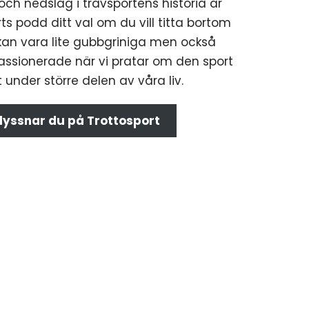
och nedslag i travsportens historia är
ts podd ditt val om du vill titta bortom
 kan vara lite gubbgriniga men också
assionerade när vi pratar om den sport
 under större delen av våra liv.
 lyssnar du på Trottosport