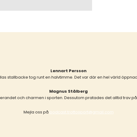
Lennart Persson
allas stallbacke tog runt en halvtimme. Det var där en hel värld öppnade
Magnus Stålberg
erandet och charmen i sporten. Dessutom pratades det alltid trav på 
Mejla oss på
podcast.trottosport@gmail.com