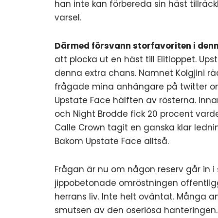
han inte kan förbereda sin häst tillräc
varsel.
Därmed försvann storfavoriten i de
att plocka ut en häst till Elitloppet. U
denna extra chans. Namnet Kolgjini räc
frågade mina anhängare på twitter om 
Upstate Face hälften av rösterna. Inna
och Night Brodde fick 20 procent varder
Calle Crown tagit en ganska klar lednin
Bakom Upstate Face alltså.
Frågan är nu om någon reserv går in i s
jippobetonade omröstningen offentligg
herrans liv. Inte helt oväntat. Många an
smutsen av den oseriösa hanteringen. S