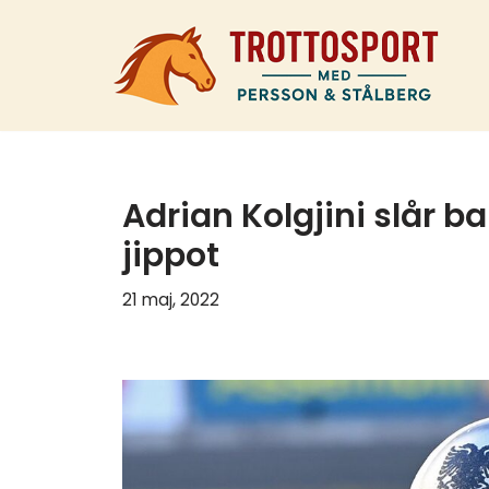
Hoppa
till
innehåll
Adrian Kolgjini slår ba
jippot
21 maj, 2022