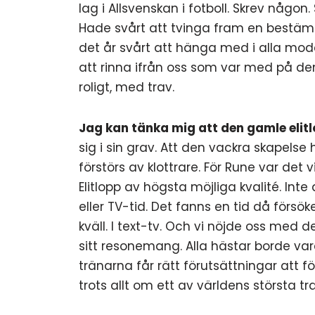
lag i Allsvenskan i fotboll. Skrev någon.
Hade svårt att tvinga fram en bestämd
det år svårt att hänga med i alla mode
att rinna ifrån oss som var med på den t
roligt, med trav.
Jag kan tänka mig att den gamle elit
sig i sin grav. Att den vackra skapel
förstörs av klottrare. För Rune var det v
Elitlopp av högsta möjliga kvalité. Int
eller TV-tid. Det fanns en tid då förs
kväll. I text-tv. Och vi nöjde oss med d
sitt resonemang. Alla hästar borde vara
tränarna får rätt förutsättningar att f
trots allt om ett av världens största tr