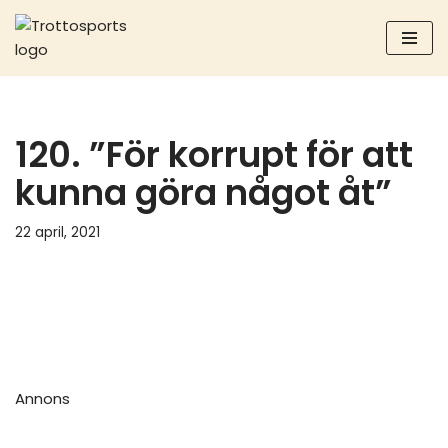
Hoppa
till
innehåll
120. ”För korrupt för att
kunna göra något åt”
22 april, 2021
Annons