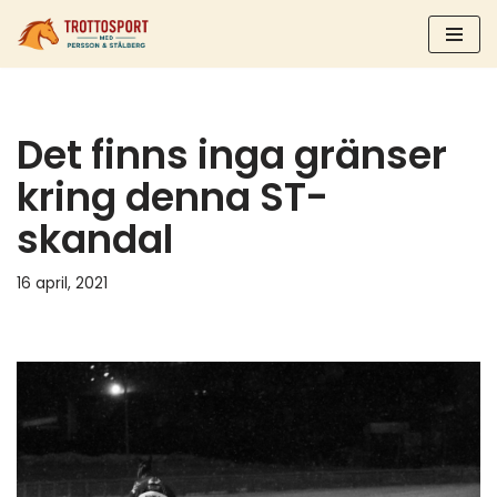
Hoppa
till
innehåll
Det finns inga gränser
kring denna ST-
skandal
16 april, 2021