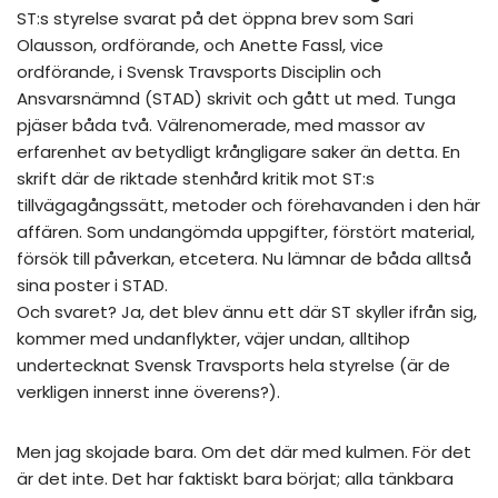
ST:s styrelse svarat på det öppna brev som Sari
Olausson, ordförande, och Anette Fassl, vice
ordförande, i Svensk Travsports Disciplin och
Ansvarsnämnd (STAD) skrivit och gått ut med. Tunga
pjäser båda två. Välrenomerade, med massor av
erfarenhet av betydligt krångligare saker än detta. En
skrift där de riktade stenhård kritik mot ST:s
tillvägagångssätt, metoder och förehavanden i den här
affären. Som undangömda uppgifter, förstört material,
försök till påverkan, etcetera. Nu lämnar de båda alltså
sina poster i STAD.
Och svaret? Ja, det blev ännu ett där ST skyller ifrån sig,
kommer med undanflykter, väjer undan, alltihop
undertecknat Svensk Travsports hela styrelse (är de
verkligen innerst inne överens?).
Men jag skojade bara. Om det där med kulmen. För det
är det inte. Det har faktiskt bara börjat; alla tänkbara