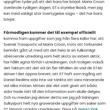
uppgifter tyder på att det bara har börjat. Maria Croon
överlevde tydligen dagen, ST:s styrelse likaså, men jag
kan med väldigt stor övertygelse säga – det har bara
börjat.
Förmodligen kommer det till exempel officiellt
komma fram uppgifter som jag från flera källor har; att
Svensk Travsports vd Maria Croon, trots att förbundet
benhårt gått ut med att det hela är en fullkomligt
oberoende utredning som helt sköts av extern aktör,
har hållit
egna förhör
i utredningen. Och troligen också:
det faktum att det vid än fler tillfällen än vad de STAD
skriver i det öppna brevet, att ST haft som ingång att
Daniel Redéns sida inte var tänkta att vara närvarande
vid olika möten. Möten där det varit givet att båda
sidor hade rätt till den information som skulle delges.
Och nu medan jag skriver detta ser jag på tidningen
Sulkysport helt nya graverande uppgifter om saker som
ST lämnat utanför utredningen. Finns på
denna länk
.