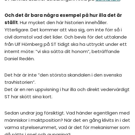
Och det är bara några exempel på hur illa det är
ställt
. Hur mycket den här historien innehåller.
Ytterligare. Det kommer att visa sig, om inte förr så i
civil domstol vad det lider. Och bevis för det uttalande
från Ulf Hörnberg på ST tidigt ska ha uttryckt under ett
internt möte: ”vi ska sätta dit honom”, beträffande
Daniel Redén.
Det här är inte ”den största skandalen i den svenska
travhistorien”.
Det är en ren uppvisning i hur illa och direkt vedervärdigt
ST har skött sina kort.
Sedan undrar jag försiktigt. Vad händer egentligen med
människor i maktposition? När det en gång klivits in i det
varma styrelserummet, vad är det för mekanismer som
då sätts i spel och gungning?